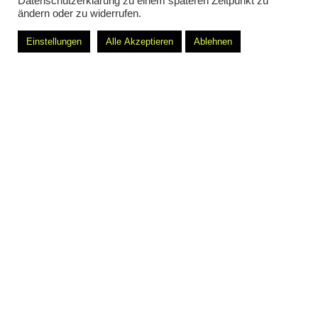
Datenschutzerklärung zu einem späteren Zeitpunkt zu
ändern oder zu widerrufen.
Einstellungen
Alle Akzeptieren
Ablehnen
BOSS OPEN 2023
SUTU tennis wall serves for the
🎾
After the qualification on the weekend, the main draw around
defending champion Matteo Berrettini starts today at the
legendary grass tournament of the ATP Tour at the Stuttgart
Weißenhof.
A smooth ace in the warm-up to the tournament were for our
team the promotion actions implemented in May for the title
BOSS
SUTU TENNISWALL
partner
with our
in the